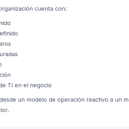
a organización cuenta con:
nido
efinido
aros
turadas
n
ción
de TI en el negocio
r desde un modelo de operación reactivo a un 
lor.